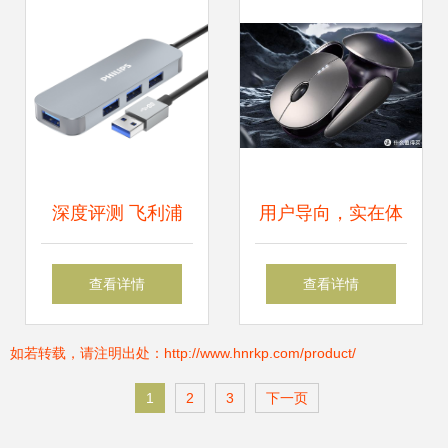
深度评测 飞利浦
用户导向，实在体
USB外设
验 全面评价英菲克
查看详情
查看详情
SWR1604，性能
无线鼠标
如若转载，请注明出处：http://www.hnrkp.com/product/
与便携的完美融合
1
2
3
下一页