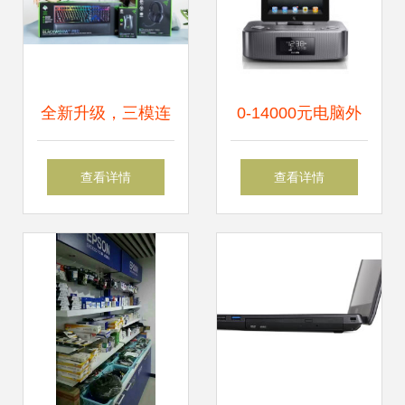
全新升级，三模连
0-14000元电脑外
接 雷蛇电竞外设套
设【报价 品牌 测
查看详情
查看详情
装开箱体验
评 正品行货】-苏
宁易购