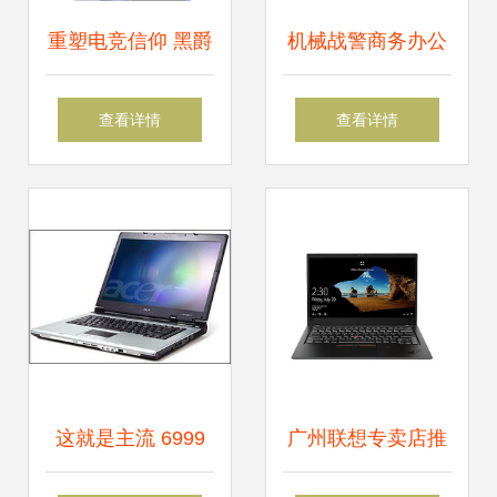
重塑电竞信仰 黑爵
机械战警商务办公
AJ10极化无线电脑
无线键鼠套装 效率
查看详情
查看详情
外设评测
与品质的双重保障
这就是主流 6999
广州联想专卖店推