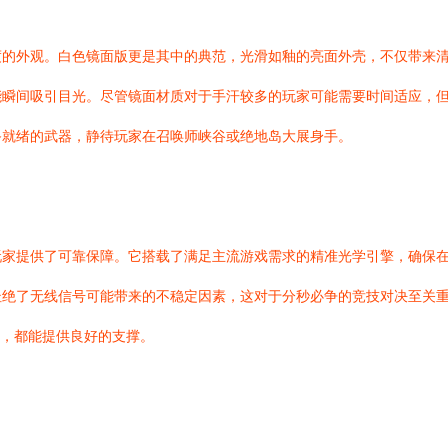
度的外观。白色镜面版更是其中的典范，光滑如釉的亮面外壳，不仅带来
能瞬间吸引目光。尽管镜面材质对于手汗较多的玩家可能需要时间适应，
备就绪的武器，静待玩家在召唤师峡谷或绝地岛大展身手。
玩家提供了可靠保障。它搭载了满足主流游戏需求的精准光学引擎，确保
杜绝了无线信号可能带来的不稳定因素，这对于分秒必争的竞技对决至关
持，都能提供良好的支撑。