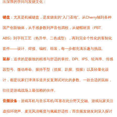
出深厚的学问与发烧文化：
键盘
：尤其是机械键盘，是发烧友的“入门圣地”。从Cherry轴到各种
国产创新轴体，从手感参数到声音包调校，从键帽材质（PBT、
ABS）到字符工艺（热升华、二色成型），再到完全个性化的客制化
套件——设计、焊接、编程、组装，每一步都充满乐趣与挑战。
鼠标
：追求的是极致的精准与舒适的掌控。DPI、IPS、轮询率、传感
器型号、微动寿命、握持手型（抓握、趴握、指握）以及轻量化设
计，都是玩家们津津乐道并反复测试对比的参数。一款合适的鼠标，
往往是游戏战场上最信赖的伙伴。
音频设备
：游戏耳机与音乐耳机/耳塞在此分野又交融。游戏玩家关注
虚拟环绕声、麦克风清晰度与佩戴舒适性；而音频发烧友则深入探讨